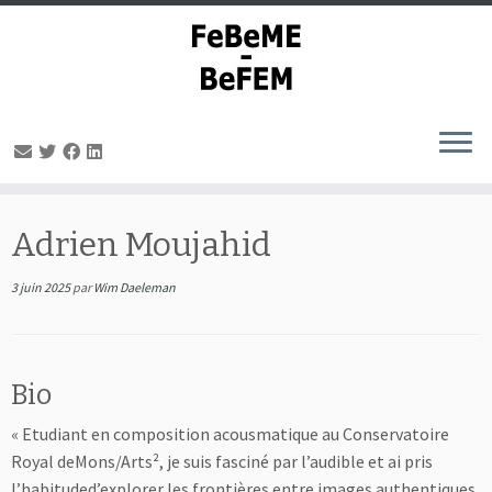
Passer
au
Adrien Moujahid
contenu
3 juin 2025
par
Wim Daeleman
Bio
« Etudiant en composition acousmatique au Conservatoire
Royal deMons/Arts², je suis fasciné par l’audible et ai pris
l’habituded’explorer les frontières entre images authentiques