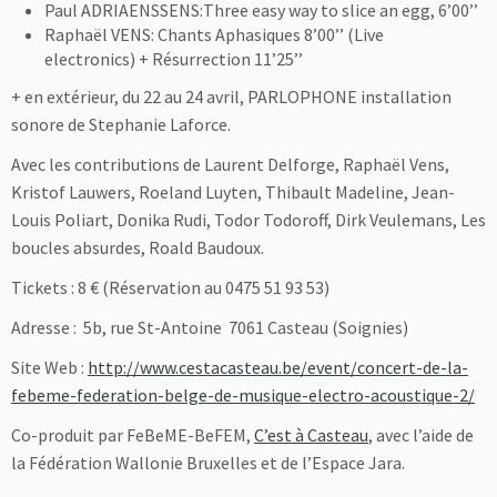
Paul ADRIAENSSENS:Three easy way to slice an egg, 6’00’’
Raphaël VENS: Chants Aphasiques 8’00’’ (Live
electronics) + Résurrection 11’25’’
+ en extérieur, du 22 au 24 avril, PARLOPHONE installation
sonore de Stephanie Laforce.
Avec les contributions de Laurent Delforge, Raphaël Vens,
Kristof Lauwers, Roeland Luyten, Thibault Madeline, Jean-
Louis Poliart, Donika Rudi, Todor Todoroff, Dirk Veulemans, Les
boucles absurdes, Roald Baudoux.
Tickets : 8
€ (Réservation au 0475 51 93 53)
Adresse : 5b, rue St-Antoine 7061 Casteau (Soignies)
Site Web :
http://www.cestacasteau.be/event/concert-de-la-
febeme-federation-belge-de-musique-electro-acoustique-2/
Co-produit par FeBeME-BeFEM,
C’est à Casteau
, avec l’aide de
la Fédération Wallonie Bruxelles et de l’Espace Jara.