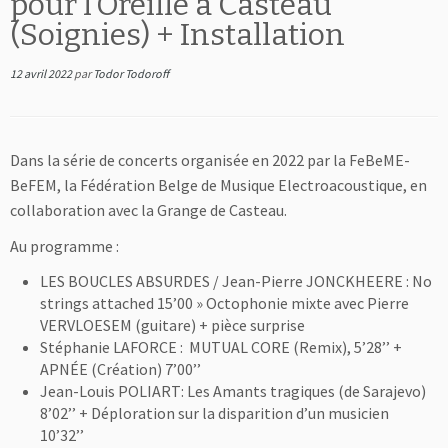
pour l’Oreille à Casteau
(Soignies) + Installation
12 avril 2022
par
Todor Todoroff
Dans la série de concerts organisée en 2022 par la FeBeME-
BeFEM, la Fédération Belge de Musique Electroacoustique, en
collaboration avec la Grange de Casteau.
Au programme :
LES BOUCLES ABSURDES / Jean-Pierre JONCKHEERE : No
strings attached 15’00 » Octophonie mixte avec Pierre
VERVLOESEM (guitare) + pièce surprise
Stéphanie LAFORCE : MUTUAL CORE (Remix), 5’28’’ +
APNÉE (Création) 7’00’’
Jean-Louis POLIART: Les Amants tragiques (de Sarajevo)
8’02’’ + Déploration sur la disparition d’un musicien
10’32’’