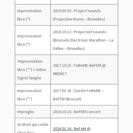
Improvisation
2019.03.02 : Project’sounds
libre (*)
(Projection Room – Bruxelles)
2018.10.13 : Projected Sounds -
Improvisation
(Brussels Electronic Marathon – La
libre (*)
Vallée – Bruxelles)
Improvisation
2017.10.15 : FeBeME-BeFEM @
libre (**) + Video
#BEM17
Sigrid Tanghe
Improvisation
2017.01.28 : Soirée FeBeME –
libre (**)
BeFEM (Brussel)
Improglio
2016.10.16 : BeFEM concert
Un Bruit qui coûte
2026.01.16 : BeFeM @
Chair (live,