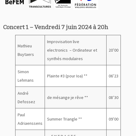
Concert 1 – Vendredi 7 juin 2024 à 20h
Improvisation live
Mathieu
electronics – Ordinateur et
20’00
Buytaers
synthés modulaires
Simon
Plainte #3 (pour Ioa) **
06’23
Lehmans
André
de mésange je rêve **
08’30
Defossez
Paul
Summer Triangle **
09’00
Adriaenssens