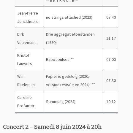
— E N T R A C T E —
Jean-Pierre
no strings attached (2023)
07’40
Jonckheere
Dirk
Drie aggregatietoestanden
11’17
Veulemans
(1990)
Kristof
Rabot pulses **
07’00
Lauwers
Wim
Papier is geduldig (2020,
08’30
Daeleman
version révisée en 2024) **
Caroline
Stimmung (2024)
10’12
Profanter
Concert 2 – Samedi 8 juin 2024 à 20h