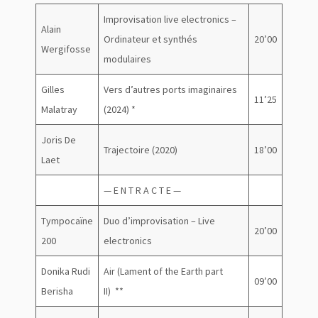
Improvisation live electronics –
Alain
Ordinateur et synthés
20’00
Wergifosse
modulaires
Gilles
Vers d’autres ports imaginaires
11’25
Malatray
(2024) *
Joris De
Trajectoire (2020)
18’00
Laet
— E N T R A C T E —
Tympocaïne
Duo d’improvisation – Live
20’00
200
electronics
Donika Rudi
Air (Lament of the Earth part
09’00
Berisha
II) **