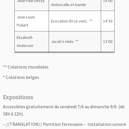
Jean-Paul Dessy
19’00
Violoncelle et bande
Jean-Louis
Evocation 03 Le vent.. **
14’30
Poliart
Elizabeth
Jacob’s Helix **
13’00
Anderson
** Créations mondiales
* Créations belges
Expositions
Accessibles gratuitement du vendredi 7/6 au dimanche 9/6 (de
18h à 22h).
– //TRANSLATION// Partition ferroviaire – Installation sonore