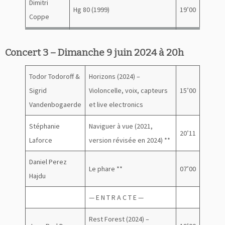
Dimitri
Hg 80 (1999)
19’00
Coppe
Concert 3 – Dimanche 9 juin 2024 à 20h
Todor Todoroff &
Horizons (2024) –
Sigrid
Violoncelle, voix, capteurs
15’00
Vandenbogaerde
et live electronics
Stéphanie
Naviguer à vue (2021,
20’11
Laforce
version révisée en 2024) **
Daniel Perez
Le phare **
07’00
Hajdu
— E N T R A C T E —
Rest Forest (2024) –