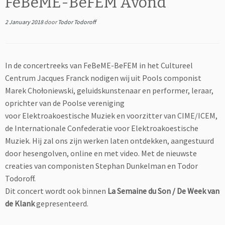
FeBeME-BeFEM Avond
2 January 2018
door
Todor Todoroff
In de concertreeks van FeBeME-BeFEM in het Cultureel
Centrum Jacques Franck nodigen wij uit Pools componist
Marek Chołoniewski, geluidskunstenaar en performer, leraar,
oprichter van de Poolse vereniging
voor Elektroakoestische Muziek en voorzitter van CIME/ICEM,
de Internationale Confederatie voor Elektroakoestische
Muziek. Hij zal ons zijn werken laten ontdekken, aangestuurd
door hesengolven, online en met video. Met de nieuwste
creaties van componisten Stephan Dunkelman en Todor
Todoroff.
Dit concert wordt ook binnen
La Semaine du Son / De Week van
de Klank
gepresenteerd.