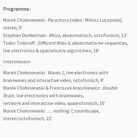
Programma :
Marek Chołoniewski :
Parachora
(video : Milosz Luczynski),
stereo, 9′
Stephan Dunkelman :
Rhiza
, akoesmatisch, octofonisch, 13′
Todor Todoroff :
Different Rites II
, akoesmatische sequenties,
live electronics & spatialisatie algoritmen, 18′
Intermission
Marek Chołoniewski :
Waves 2
, live electronics with
brainwaves and interactive video, octofonisch, 8′
Marek Chołoniewski & Franciszek Araszkiewicz :
Double
Brain
, live electronics with brainwaves,
network and interactive video, quadrofonisch, 10′
Marek Chołoniewski :
… nothing ?
, soundscape,
stereo/octofonisch, 22′