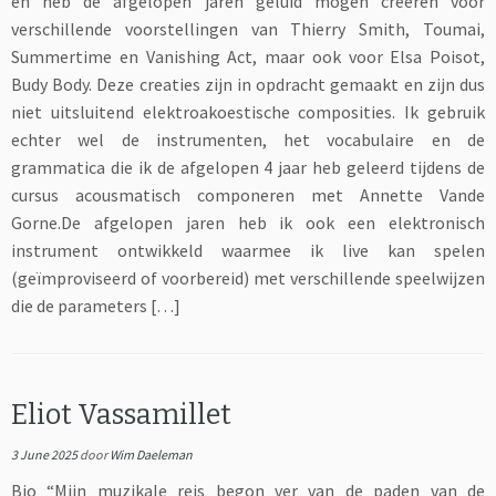
en heb de afgelopen jaren geluid mogen creëren voor
verschillende voorstellingen van Thierry Smith, Toumai,
Summertime en Vanishing Act, maar ook voor Elsa Poisot,
Budy Body. Deze creaties zijn in opdracht gemaakt en zijn dus
niet uitsluitend elektroakoestische composities. Ik gebruik
echter wel de instrumenten, het vocabulaire en de
grammatica die ik de afgelopen 4 jaar heb geleerd tijdens de
cursus acousmatisch componeren met Annette Vande
Gorne.De afgelopen jaren heb ik ook een elektronisch
instrument ontwikkeld waarmee ik live kan spelen
(geïmproviseerd of voorbereid) met verschillende speelwijzen
die de parameters […]
Eliot Vassamillet
3 June 2025
door
Wim Daeleman
Bio “Mijn muzikale reis begon ver van de paden van de