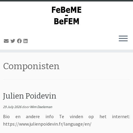
Ga
naar
Componisten
inhoud
Julien Poidevin
29 July 2026
door
Wim Daeleman
Bio en andere info Te vinden op het internet:
https://www.julienpoidevin.fr/language/en/