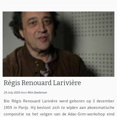
Régis Renouard Larivière
29 July 2026
door
Wim Daeleman
Bio Régis Renouard Larivière werd geboren op 3 december
1959 in Parijs. Hij besloot zich te wijden aan akoesmatische
compositie na het volgen van de Adac-Grm-workshop eind