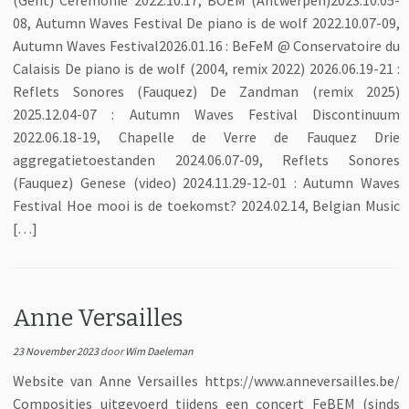
(Gent) Ceremonie 2022.10.17, BOEM (Antwerpen)2023.10.05-
08, Autumn Waves Festival De piano is de wolf 2022.10.07-09,
Autumn Waves Festival2026.01.16 : BeFeM @ Conservatoire du
Calaisis De piano is de wolf (2004, remix 2022) 2026.06.19-21 :
Reflets Sonores (Fauquez) De Zandman (remix 2025)
2025.12.04-07 : Autumn Waves Festival Discontinuum
2022.06.18-19, Chapelle de Verre de Fauquez Drie
aggregatietoestanden 2024.06.07-09, Reflets Sonores
(Fauquez) Genese (video) 2024.11.29-12-01 : Autumn Waves
Festival Hoe mooi is de toekomst? 2024.02.14, Belgian Music
[…]
Anne Versailles
23 November 2023
door
Wim Daeleman
Website van Anne Versailles https://www.anneversailles.be/
Composities uitgevoerd tijdens een concert FeBEM (sinds