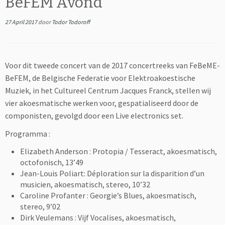
BeFEM Avond
27 April 2017
door
Todor Todoroff
Voor dit tweede concert van de 2017 concertreeks van FeBeME-
BeFEM, de Belgische Federatie voor Elektroakoestische
Muziek, in het Cultureel Centrum Jacques Franck, stellen wij
vier
akoesmatisch
e werken voor, gespatialiseerd door de
componisten, gevolgd door een Live electronics set.
Programma :
Elizabeth Anderson : Protopia / Tesseract,
akoesmatisch,
octofonisch, 13’49
Jean-Louis Poliart: Déploration sur la disparition d’un
musicien, akoesmatisch, stereo, 10’32
Caroline Profanter : Georgie’s Blues, akoesmatisch,
stereo, 9’02
Dirk Veulemans : Vijf Vocalises,
akoesmatisch
,