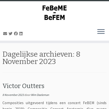
Ga
naar
Dagelijkse archieven:
8
inhoud
November 2023
Victor Outters
8 November 2023
door
Wim Daeleman
Composities uitgevoerd tijdens een concert FeBEM (sinds
begin 2019): Compositie Concert Anatomie d’un nuage