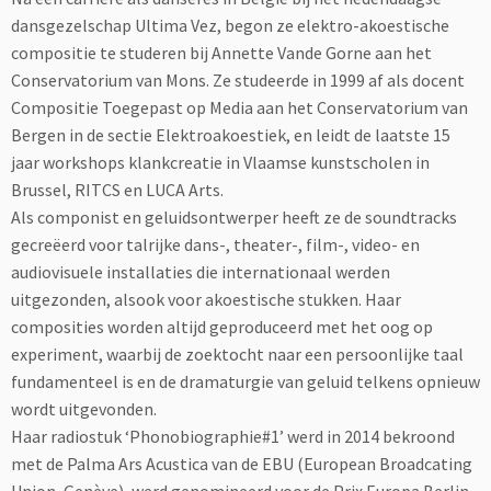
dansgezelschap Ultima Vez, begon ze elektro-akoestische
compositie te studeren bij Annette Vande Gorne aan het
Conservatorium van Mons. Ze studeerde in 1999 af als docent
Compositie Toegepast op Media aan het Conservatorium van
Bergen in de sectie Elektroakoestiek, en leidt de laatste 15
jaar workshops klankcreatie in Vlaamse kunstscholen in
Brussel, RITCS en LUCA Arts.
Als componist en geluidsontwerper heeft ze de soundtracks
gecreëerd voor talrijke dans-, theater-, film-, video- en
audiovisuele installaties die internationaal werden
uitgezonden, alsook voor akoestische stukken. Haar
composities worden altijd geproduceerd met het oog op
experiment, waarbij de zoektocht naar een persoonlijke taal
fundamenteel is en de dramaturgie van geluid telkens opnieuw
wordt uitgevonden.
Haar radiostuk ‘Phonobiographie#1’ werd in 2014 bekroond
met de Palma Ars Acustica van de EBU (European Broadcating