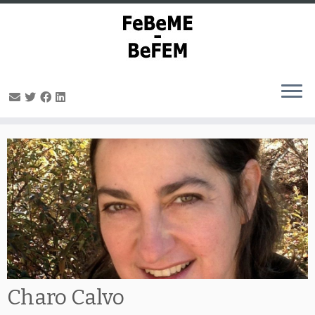
Ga
naar
inhoud
Charo Calvo