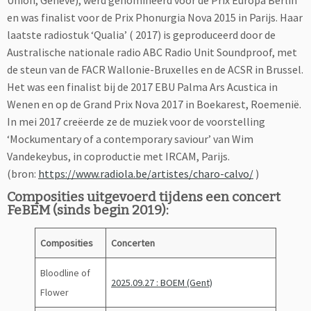
Union, Genève), werd genomineerd voor de Prix Europa Berlin
en was finalist voor de Prix Phonurgia Nova 2015 in Parijs. Haar
laatste radiostuk ‘Qualia’ ( 2017) is geproduceerd door de
Australische nationale radio ABC Radio Unit Soundproof, met
de steun van de FACR Wallonie-Bruxelles en de ACSR in Brussel.
Het was een finalist bij de 2017 EBU Palma Ars Acustica in
Wenen en op de Grand Prix Nova 2017 in Boekarest, Roemenië.
In mei 2017 creëerde ze de muziek voor de voorstelling
‘Mockumentary of a contemporary saviour’ van Wim
Vandekeybus, in coproductie met IRCAM, Parijs.
(bron:
https://www.radiola.be/artistes/charo-calvo/
)
Composities uitgevoerd tijdens een concert
FeBEM (sinds begin 2019):
Composities
Concerten
Bloodline of
2025.09.27 : BOEM (Gent)
Flower