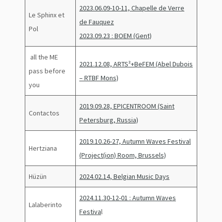
2023.06.09-10-11, Chapelle de Verre
Le Sphinx et
de Fauquez
Pol
2023.09.23 : BOEM (Gent)
all the ME
2021.12.08, ARTS²+BeFEM (Abel Dubois
pass before
– RTBF Mons)
you
2019.09.28, EPICENTROOM (Saint
Contactos
Petersburg, Russia)
2019.10.26-27, Autumn Waves Festival
Hertziana
(Project(ion) Room, Brussels)
Hüzün
2024.02.14, Belgian Music Days
2024.11.30-12-01 : Autumn Waves
Lalaberinto
Festiva
l